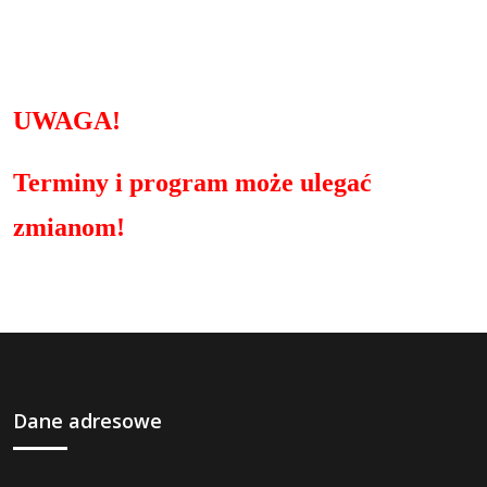
UWAGA!
Terminy i program może ulegać
zmianom!
Dane adresowe